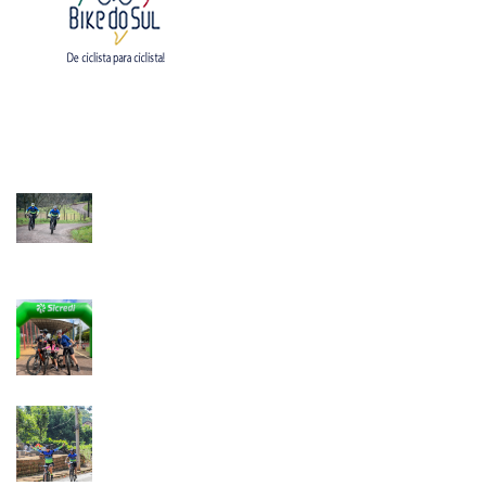
O maior portal de eventos ciclisticos do Sul do país
ÚLTIMAS NOTÍCIAS
9º Pedal Festiqueijo
11 Jul, 2026
10º MTB Riders - Pedal Solidário
26 Abr, 2026
10º Desafio ValeCiclismo
14 Dez, 2025