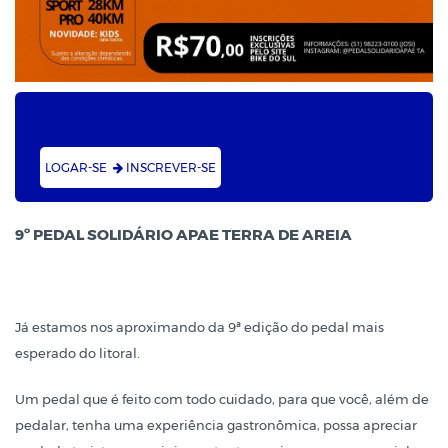
06:00
CTG PORTEIRA DO LITORAL - Terra de Areia
13 Set
LOGAR-SE
INSCREVER-SE
2026
9º PEDAL SOLIDÁRIO APAE TERRA DE AREIA
Já estamos nos aproximando da 9ª edição do pedal mais
esperado do litoral.
Um pedal que é feito com todo cuidado, para que você, além de
pedalar, tenha uma experiência gastronômica, possa apreciar