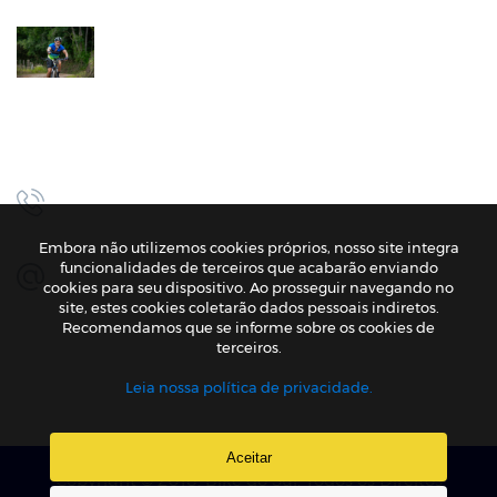
1º MTB Pedal de Boas/Casa do Ciclista
30 Nov, 2025
CANAIS DE ATENDIMENTO
FONE: +55-51-98112-5371
FONE/WHATS: +55-51-98112-5371
Embora não utilizemos cookies próprios, nosso site integra
funcionalidades de terceiros que acabarão enviando
E-MAIL: contato@bikedosul.com.br
cookies para seu dispositivo. Ao prosseguir navegando no
site, estes cookies coletarão dados pessoais indiretos.
SIGA-NOS
Recomendamos que se informe sobre os cookies de
terceiros.
Leia nossa política de privacidade.
Aceitar
Copyright © 2018,
Bike do Sul
. Todos os Direitos