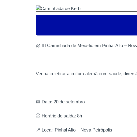
08:00
Pinhal Alto - Nova Petrópil
🌿🚶‍♂️ Caminhada de Meio-fio em Pinhal Alto – Nova 
Venha celebrar a cultura alemã com saúde, diversã
📅 Data: 20 de setembro
🕗 Horário de saída: 8h
📍 Local: Pinhal Alto – Nova Petrópolis