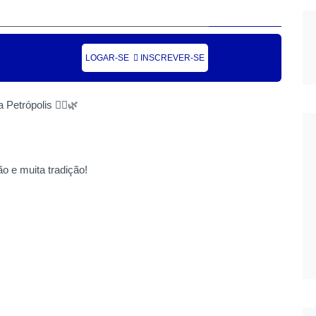
20 Set
LOGAR-SE
INSCREVER-SE
2025
is
Petrópolis 🚶‍♀️🌿
o e muita tradição!