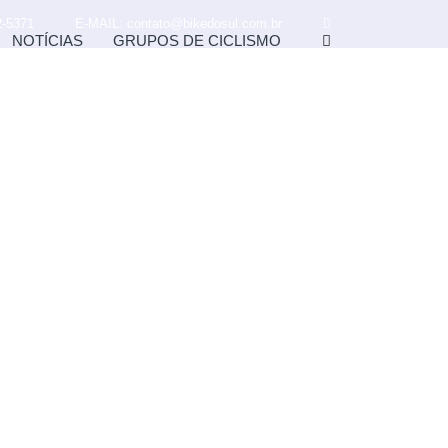
-5371
E-MAIL: contato@bikedosul.com.br
NOTÍCIAS
GRUPOS DE CICLISMO